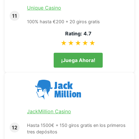
Unique Casino
11
100% hasta €200 + 20 giros gratis
Rating: 4.7
★★★★★
¡Juega Ahora!
JackMillion Casino
Hasta 1500€ + 150 giros gratis en los primeros
12
tres depósitos