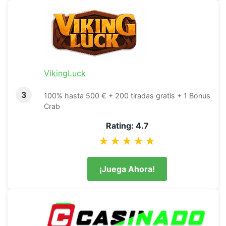
VikingLuck
3
100% hasta 500 € + 200 tiradas gratis + 1 Bonus
Crab
Rating: 4.7
★★★★★
¡Juega Ahora!