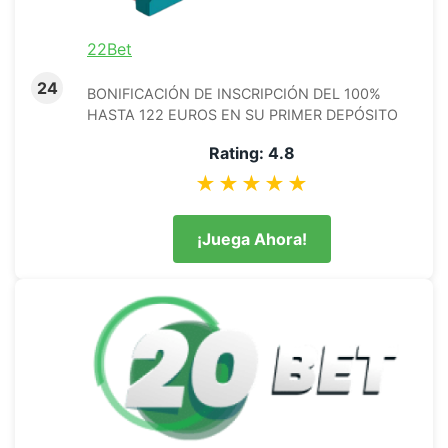
22Bet
24
BONIFICACIÓN DE INSCRIPCIÓN DEL 100%
HASTA 122 EUROS EN SU PRIMER DEPÓSITO
Rating: 4.8
★★★★★
¡Juega Ahora!