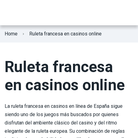
Casinos 20€ gratis sin depósito
Sugar Rush 1000
MiFinity
Ruleta simulador
Casas de apuestas online con Halcash
Home
Ruleta francesa en casinos online
10€ gratis sin depósito en casinos online
Brute Force
Google Pay
Ruleta francesa
Nuevas casas de apuestas deportivas
Wanted Dead or a Wild
Visa
Ruleta móvil
Casas de apuestas Esports
Ruleta francesa
Le Bandit
Skrill
Ruleta electrónica
Casas de apuestas con PayPal
en casinos online
Gates of Olympus 1000
CashToCode
Ruleta relámpago
Casas de apuestas online con
criptomonedas
Book of Dead
Neteller
Mini ruleta
La ruleta francesa en casinos en línea de España sigue
Casas de apuestas online fuera de España
siendo uno de los juegos más buscados por quienes
Duel at Dawn
Apple Pay
Ruleta americana
disfrutan del ambiente clásico del casino y del ritmo
Casas de apuestas sin licencia
elegante de la ruleta europea. Su combinación de reglas
Tombstone R.I.P.
Revolut
Ruleta en vivo