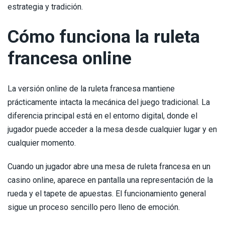
estrategia y tradición.
Cómo funciona la ruleta
francesa online
La versión online de la ruleta francesa mantiene
prácticamente intacta la mecánica del juego tradicional. La
diferencia principal está en el entorno digital, donde el
jugador puede acceder a la mesa desde cualquier lugar y en
cualquier momento.
Cuando un jugador abre una mesa de ruleta francesa en un
casino online, aparece en pantalla una representación de la
rueda y el tapete de apuestas. El funcionamiento general
sigue un proceso sencillo pero lleno de emoción.