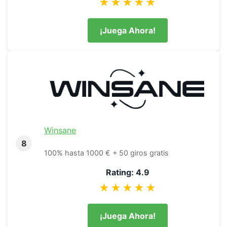
★★★★★
¡Juega Ahora!
Winsane
8
100% hasta 1000 € + 50 giros gratis
Rating: 4.9
★★★★★
¡Juega Ahora!