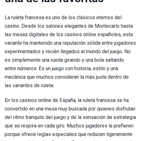
La ruleta francesa es uno de los clásicos eternos del
casino. Desde los salones elegantes de Montecarlo hasta
las mesas digitales de los casinos online españoles, esta
variante ha mantenido una reputación sólida entre jugadores
experimentados y recién llegados al mundo del juego. No
es simplemente una rueda girando y una bola saltando
entre números. Es un juego con historia, estilo y una
mecánica que muchos consideran la más justa dentro de
las variantes de ruleta.
En los casinos online de España, la ruleta francesa se ha
convertido en una mesa muy buscada por quienes disfrutan
del ritmo tranquilo del juego y de la sensación de estrategia
que se respira en cada giro. Muchos jugadores la prefieren
porque ofrece reglas especiales que reducen ligeramente