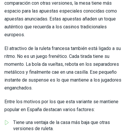
comparación con otras versiones, la mesa tiene más
espacio para las apuestas especiales conocidas como
apuestas anunciadas. Estas apuestas añaden un toque
auténtico que recuerda a los casinos tradicionales
europeos.
El atractivo de la ruleta francesa también está ligado a su
ritmo. No es un juego frenético. Cada tirada tiene su
momento. La bola da vueltas, rebota en los separadores
metálicos y finalmente cae en una casilla. Ese pequeño
instante de suspense es lo que mantiene a los jugadores
enganchados.
Entre los motivos por los que esta variante se mantiene
popular en España destacan varios factores:
Tiene una ventaja de la casa más baja que otras
versiones de ruleta.