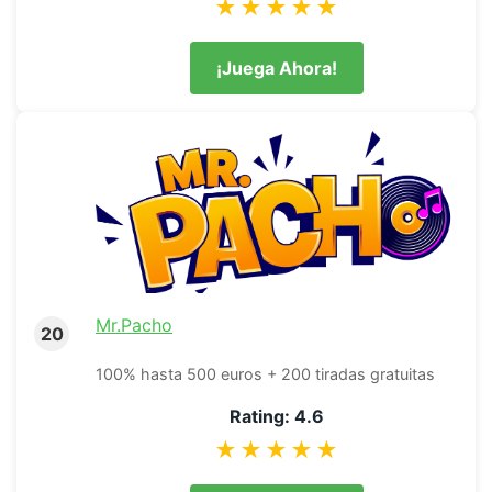
★★★★★
¡Juega Ahora!
Mr.Pacho
20
100% hasta 500 euros + 200 tiradas gratuitas
Rating: 4.6
★★★★★