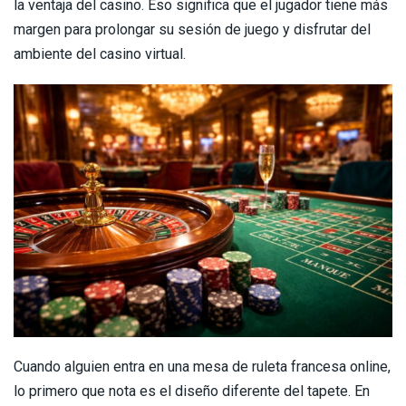
la ventaja del casino. Eso significa que el jugador tiene más
margen para prolongar su sesión de juego y disfrutar del
ambiente del casino virtual.
Cuando alguien entra en una mesa de ruleta francesa online,
lo primero que nota es el diseño diferente del tapete. En