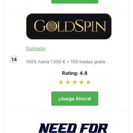
Goldspin
14
100% hasta 1.500 € + 100 tiradas gratis
Rating: 4.8
★★★★★
¡Juega Ahora!