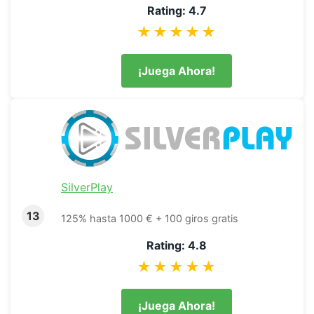
Rating: 4.7
★★★★★
¡Juega Ahora!
SilverPlay
13
125% hasta 1000 € + 100 giros gratis
Rating: 4.8
★★★★★
¡Juega Ahora!