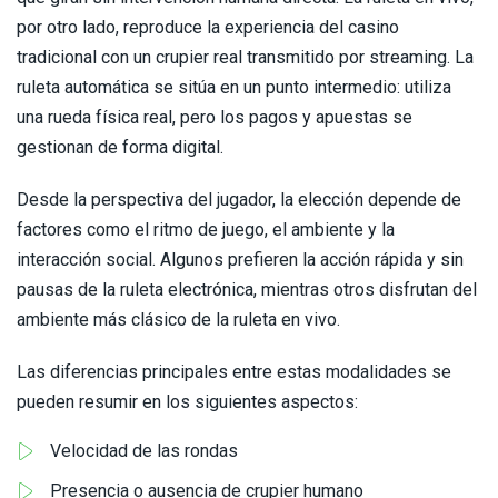
por otro lado, reproduce la experiencia del casino
tradicional con un crupier real transmitido por streaming. La
ruleta automática se sitúa en un punto intermedio: utiliza
una rueda física real, pero los pagos y apuestas se
gestionan de forma digital.
Desde la perspectiva del jugador, la elección depende de
factores como el ritmo de juego, el ambiente y la
interacción social. Algunos prefieren la acción rápida y sin
pausas de la ruleta electrónica, mientras otros disfrutan del
ambiente más clásico de la ruleta en vivo.
Las diferencias principales entre estas modalidades se
pueden resumir en los siguientes aspectos:
Velocidad de las rondas
Presencia o ausencia de crupier humano