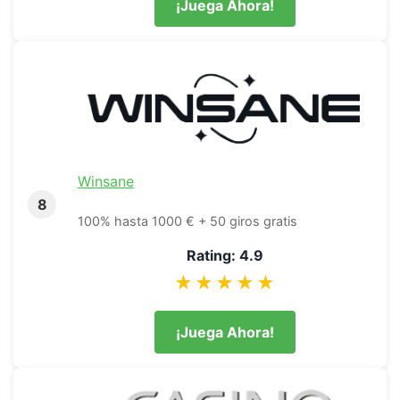
¡Juega Ahora!
Winsane
8
100% hasta 1000 € + 50 giros gratis
Rating: 4.9
★★★★★
¡Juega Ahora!