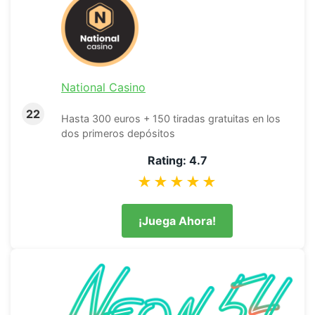
National Casino
22
Hasta 300 euros + 150 tiradas gratuitas en los
dos primeros depósitos
Rating: 4.7
★★★★★
¡Juega Ahora!