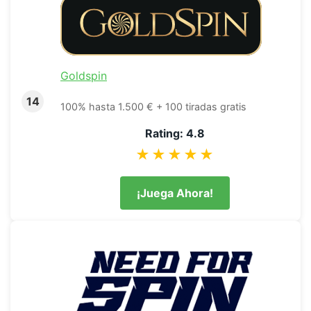
Goldspin
14
100% hasta 1.500 € + 100 tiradas gratis
Rating: 4.8
★★★★★
¡Juega Ahora!