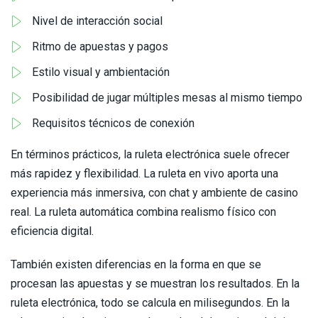
Nivel de interacción social
Ritmo de apuestas y pagos
Estilo visual y ambientación
Posibilidad de jugar múltiples mesas al mismo tiempo
Requisitos técnicos de conexión
En términos prácticos, la ruleta electrónica suele ofrecer
más rapidez y flexibilidad. La ruleta en vivo aporta una
experiencia más inmersiva, con chat y ambiente de casino
real. La ruleta automática combina realismo físico con
eficiencia digital.
También existen diferencias en la forma en que se
procesan las apuestas y se muestran los resultados. En la
ruleta electrónica, todo se calcula en milisegundos. En la