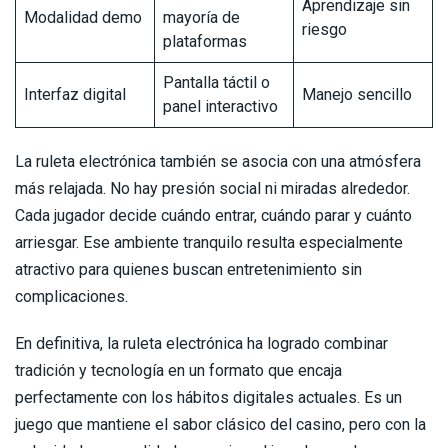
Aprendizaje sin
Modalidad demo
mayoría de
riesgo
plataformas
Pantalla táctil o
Interfaz digital
Manejo sencillo
panel interactivo
La ruleta electrónica también se asocia con una atmósfera
más relajada. No hay presión social ni miradas alrededor.
Cada jugador decide cuándo entrar, cuándo parar y cuánto
arriesgar. Ese ambiente tranquilo resulta especialmente
atractivo para quienes buscan entretenimiento sin
complicaciones.
En definitiva, la ruleta electrónica ha logrado combinar
tradición y tecnología en un formato que encaja
perfectamente con los hábitos digitales actuales. Es un
juego que mantiene el sabor clásico del casino, pero con la