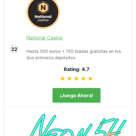
National Casino
22
Hasta 300 euros + 150 tiradas gratuitas en los
dos primeros depósitos
Rating: 4.7
★★★★★
¡Juega Ahora!