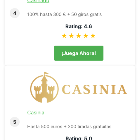
Casinado
4
100% hasta 300 € + 50 giros gratis
Rating: 4.6
★★★★★
¡Juega Ahora!
Casinia
5
Hasta 500 euros + 200 tiradas gratuitas
Rating: 5.0