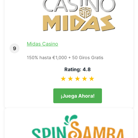
Midas Casino
9
150% hasta €1,000 + 50 Giros Gratis
Rating: 4.8
★★★★★
¡Juega Ahora!