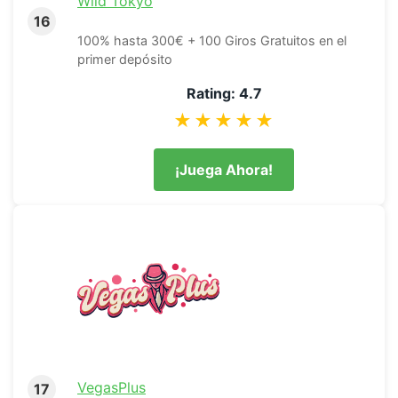
Wild Tokyo
16
100% hasta 300€ + 100 Giros Gratuitos en el
primer depósito
Rating: 4.7
★★★★★
¡Juega Ahora!
VegasPlus
17