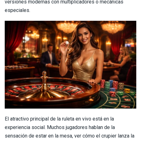
versiones modernas con multiplicadores o mecánicas
especiales.
El atractivo principal de la ruleta en vivo está en la
experiencia social. Muchos jugadores hablan de la
sensación de estar en la mesa, ver cómo el crupier lanza la