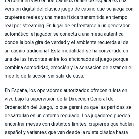
La ruleta en vivo en los casinos online de España es una
versión digital del clásico juego de casino que se juega con
crupieres reales y una mesa física transmitida en tiempo
real por streaming. En lugar de enfrentarse a un generador
automático, el jugador se conecta a una mesa auténtica
donde la bola gira de verdad y el ambiente recuerda al de
un casino tradicional. Esta modalidad se ha convertido en
una de las favoritas entre los aficionados al juego porque
combina comodidad, emoción y la sensación de estar en el
meollo de la acción sin salir de casa.
En España, los operadores autorizados ofrecen ruleta en
vivo bajo la supervisión de la Dirección General de
Ordenación del Juego, lo que garantiza que las partidas se
desarrollan en un entorno regulado. Los jugadores pueden
encontrar mesas con distintos límites, crupieres que hablan
español y variantes que van desde la ruleta clásica hasta