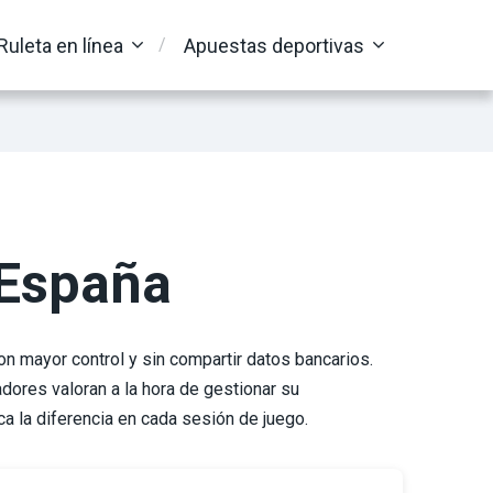
Ruleta en línea
Apuestas deportivas
 España
n mayor control y sin compartir datos bancarios.
adores valoran a la hora de gestionar su
 la diferencia en cada sesión de juego.