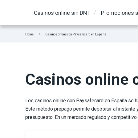
Casinos online sin DNI
Promociones s
Casinos 20€ gratis sin depósito
Sugar Rush 1000
MiFinity
Ruleta simulador
Casas de apuestas online con Halcash
Home
Casinos online con Paysafecard en España
10€ gratis sin depósito en casinos online
Brute Force
Google Pay
Ruleta francesa
Nuevas casas de apuestas deportivas
Wanted Dead or a Wild
Visa
Ruleta móvil
Casas de apuestas Esports
Le Bandit
Skrill
Ruleta electrónica
Casas de apuestas con PayPal
Casinos online 
Gates of Olympus 1000
CashToCode
Ruleta relámpago
Casas de apuestas online con criptomonedas
Los casinos online con Paysafecard en España se han
Book of Dead
Neteller
Mini ruleta
Casas de apuestas online fuera de España
Este método prepago permite depositar al instante y 
presupuesto. En un mercado regulado y competitivo 
Duel at Dawn
Apple Pay
Ruleta americana
Casas de apuestas sin licencia
Tombstone R.I.P.
Revolut
Ruleta en vivo
Mejores casas de apuestas deportivas