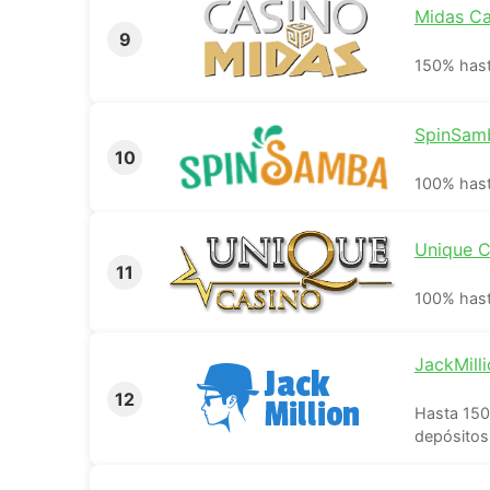
Midas Ca
9
150% hast
SpinSam
10
100% hast
Unique C
11
100% hast
JackMill
12
Hasta 1500
depósitos