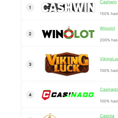
Cashwin
1
Starburst
Paysafecard
Ruleta europea
Casas de apuestas online con Paysafecard
150% hast
Big Bass Bonanza 1000
Jeton
Ruleta en iPhone
Casas de apuestas online que no limitan
Winolot
2
Starlight Princess 1000
Bizum
Ruleta con dinero real
200% hast
Duck Hunters
MuchBetter
VikingLu
Sweet Bonanza 1000
Trustly
3
100% hast
Aviator
Neosurf
Casinad
San Quentin 2: Death Row
Mastercard
4
100% hast
Casinia