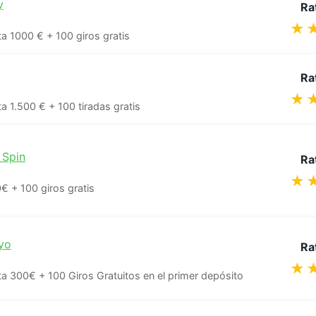
y
Ra
★
a 1000 € + 100 giros gratis
Ra
★
 1.500 € + 100 tiradas gratis
 Spin
Ra
★
€ + 100 giros gratis
yo
Ra
★
a 300€ + 100 Giros Gratuitos en el primer depósito