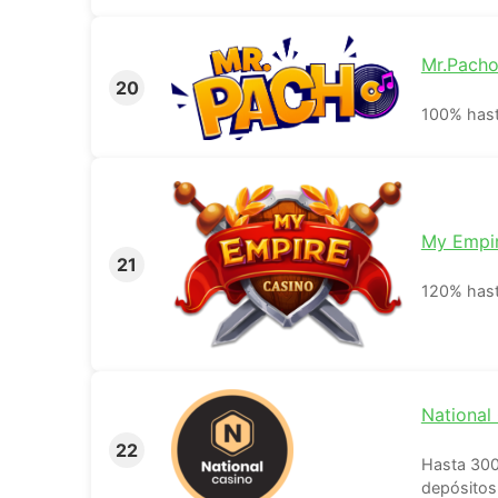
Mr.Pach
20
100% hast
My Empi
21
120% hast
National
22
Hasta 300 
depósitos